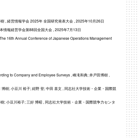
経営情報学会 2025年 全国研究発表⼤会 , 2025年10月26日
 , 日本情報経営学会第88回全国大会 , 2025年7月13日
ta , The 16th Annual Conference of Japanese Operations Management
n According to Company and Employee Surveys , 峰滝和典; 井戸田博樹 ,
 小豆川 裕子; 紺野 登; 中田 喜文 , 同志社大学技術・企業・国際競
 小豆川裕子; 三好 博昭 , 同志社大学技術・企業・国際競争力センタ