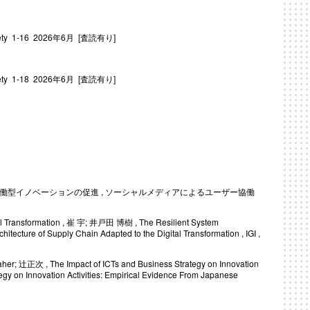
 Society 1-16 2026年6月 [査読有り]
 Society 1-18 2026年6月 [査読有り]
協働型イノベーションの促進 , ソーシャルメディアによるユーザー協働
al Transformation , 崔 宇; 井戸田 博樹 , The Resilient System
hitecture of Supply Chain Adapted to the Digital Transformation , IGI ,
her; 辻正次 , The Impact of ICTs and Business Strategy on Innovation
egy on Innovation Activities: Empirical Evidence From Japanese