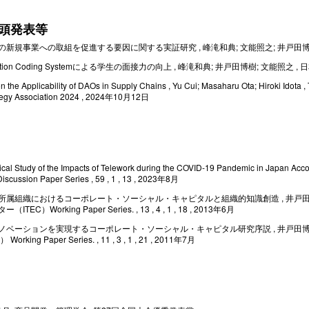
頭発表等
新規事業への取組を促進する要因に関する実証研究 , 峰滝和典; 文能照之; 井戸田博樹 , 
 Action Coding Systemによる学生の面接力の向上 , 峰滝和典; 井戸田博樹; 文能照之
n the Applicability of DAOs in Supply Chains , Yu Cui; Masaharu Ota; Hiroki Ido
tegy Association 2024 , 2024年10月12日
ical Study of the Impacts of Telework during the COVID-19 Pandemic in Japa
scussion Paper Series , 59 , 1 , 13 , 2023年8月
所属組織におけるコーポレート・ソーシャル・キャピタルと組織的知識創造 , 井戸田 博樹;
ITEC）Working Paper Series. , 13 , 4 , 1 , 18 , 2013年6月
ノベーションを実現するコーポレート・ソーシャル・キャピタル研究序説 , 井戸田博樹;
Working Paper Series. , 11 , 3 , 1 , 21 , 2011年7月