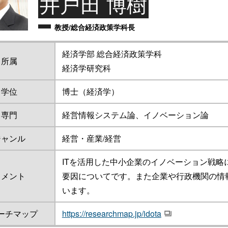
井戸田 博樹
教授/総合経済政策学科長
経済学部 総合経済政策学科
所属
経済学研究科
学位
博士（経済学）
専門
経営情報システム論、イノベーション論
ジャンル
経営・産業/経営
ITを活用した中小企業のイノベーション戦略
コメント
要因についてです。また企業や行政機関の情
います。
ーチマップ
https://researchmap.jp/idota