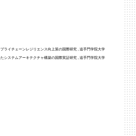
サプライチェーンレジリエンス向上策の国際研究 , 追手門学院大学
けたシステムアーキテクチャ構築の国際実証研究 , 追手門学院大学