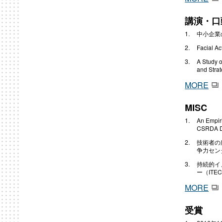
講演・口
中⼩企業の
Facial
A Study o
and Stra
MORE
MISC
An Empir
CSRDA Di
技術者の
争力センター（
持続的イ
ー（ITEC） 
MORE
受賞