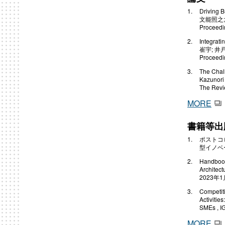
Driving 
文能照之;
Proceedi
Integrat
崔宇; 井
Proceedi
The Chall
Kazunori 
The Rev
MORE
書籍等出
ポストコ
型イノベー
Handbook
Architect
2023年1
Competit
Activitie
SMEs , I
MORE