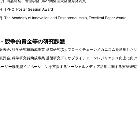
11月, 商品開発・管理学会, 第27回全国大会優秀発表賞
, TPRC, Poster Session Award
 The Academy of Innovation and Entrepreneurship, Excellent Paper Award
・競争的資金等の研究課題
振興会, 科学研究費助成事業 基盤研究(C), ブロックチェーンメカニズムを適用した
振興会, 科学研究費助成事業 基盤研究(C), サプライチェーンレジリエンス向上に向
 ユーザー協働型イノベーションを支援するソーシャルメディア活用に関する実証研究