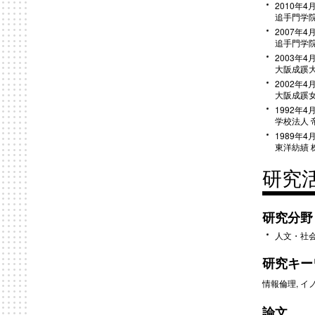
2010年4月
追手門学院
2007年4月
追手門学院
2003年4月
大阪成蹊大
2002年4月
大阪成蹊女
1992年4月
学校法人 
1989年4月
東洋紡績 
研究
研究分野
人文・社会
研究キー
情報倫理, イ
論文