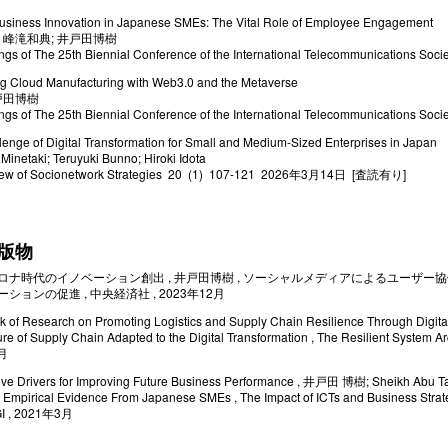
Business Innovation in Japanese SMEs: The Vital Role of Employee Engagement
 峰滝和典; 井戸田博樹
ngs of The 25th Biennial Conference of the International Telecommunications
ing Cloud Manufacturing with Web3.0 and the Metaverse
戸田博樹
ngs of The 25th Biennial Conference of the International Telecommunications
enge of Digital Transformation for Small and Medium-Sized Enterprises in Japan
Minetaki; Teruyuki Bunno; Hiroki Idota
iew of Socionetwork Strategies 20 (1) 107-121 2026年3月14日 [査読有り]
版物
ロナ時代のイノベーション創出 , 井戸田博樹 , ソーシャルメディアによるユーザー
ションの促進 , 中央経済社 , 2023年12月
 of Research on Promoting Logistics and Supply Chain Resilience Through Digit
ure of Supply Chain Adapted to the Digital Transformation , The Resilient System Arc
月
ive Drivers for Improving Future Business Performance , 井戸田 博樹; Sheikh Abu Ta
s: Empirical Evidence From Japanese SMEs , The Impact of ICTs and Business Strat
GI , 2021年3月