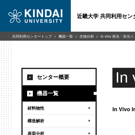
近畿大学 共同利用セン
共同利用センタートップ
機器一覧
生物分析
In vivo 発光・蛍
I
センター概要
機器一覧
材料物性
In Vivo 
構造解析
表面分析