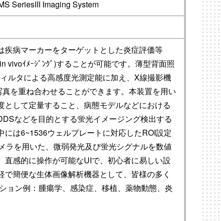
iesIII Imaging System
は疾病マーカーをターゲットとした炎症評価等
vivoｲﾒｰｼﾞﾝｸﾞ)することが可能です。薄型背面照
フィルタによる高感度光測定能に加え、X線撮影機
写真を重ね合わせることができます。本装置を用い
度として定量すること、病態モデルなどにおける
DDSなどを目的とする蛍光イメージング検出する
は6~1536ウェルプレートに対応したROI設定
Dカメラを用いた、微弱発光及び蛍光シグナルを数値
、直感的に操作が可能なUIで、初心者に易しい設
軽で簡便な生体画像解析機器として、皆様の多く
ーション例：腫瘍学、感染症、移植、薬物動態、炎