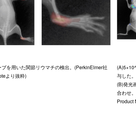
ブを用いた関節リウマチの検出。(PerkinElmer社
(A)5×
 Noteより抜粋)
与した。
(B)発
合わせ。
Produc