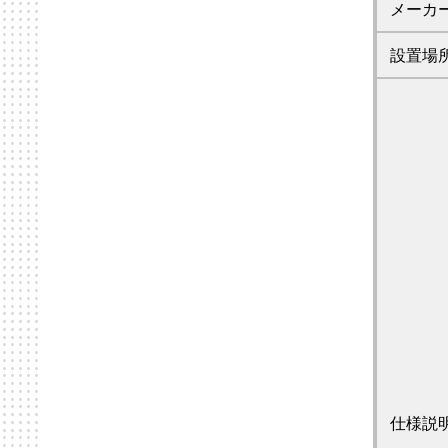
メーカ
設置場
仕様説