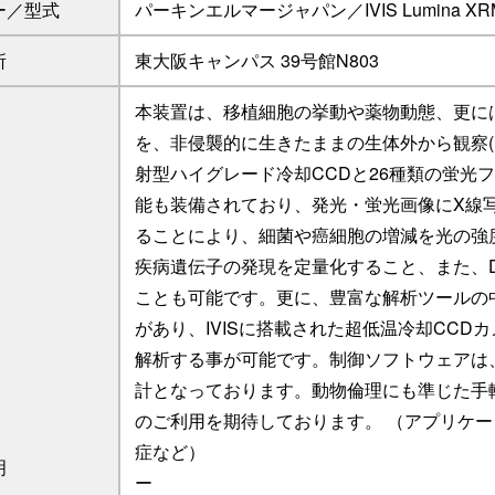
ー／型式
パーキンエルマージャパン／IVIS Lumina XRMS Ser
所
東大阪キャンパス 39号館N803
本装置は、移植細胞の挙動や薬物動態、更に
を、非侵襲的に生きたままの生体外から観察(in 
射型ハイグレード冷却CCDと26種類の蛍光
能も装備されており、発光・蛍光画像にX線
ることにより、細菌や癌細胞の増減を光の強
疾病遺伝子の発現を定量化すること、また、
ことも可能です。更に、豊富な解析ツールの中に
があり、IVISに搭載された超低温冷却CC
解析する事が可能です。制御ソフトウェアは
計となっております。動物倫理にも準じた手
のご利用を期待しております。 （アプリケ
症など）
明
ー