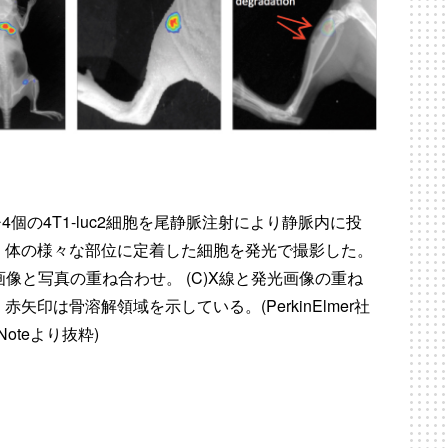
10^4個の4T1-luc2細胞を尾静脈注射により静脈内に投
 体の様々な部位に定着した細胞を発光で撮影した。
光画像と写真の重ね合わせ。 (C)X線と発光画像の重ね
 赤矢印は骨溶解領域を示している。(PerkinElmer社
t Noteより抜粋)