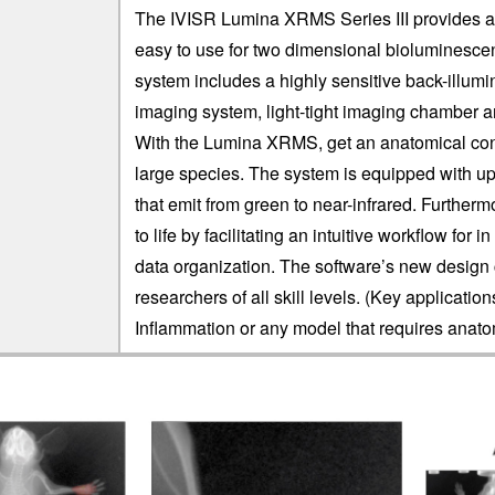
The IVISR Lumina XRMS Series III provides an
easy to use for two dimensional bioluminescen
system includes a highly sensitive back-illu
imaging system, light-tight imaging chamber a
With the Lumina XRMS, get an anatomical conte
large species. The system is equipped with up 
that emit from green to near-infrared. Further
to life by facilitating an intuitive workflow for 
data organization. The software’s new design c
researchers of all skill levels. (Key applicatio
Inflammation or any model that requires anato