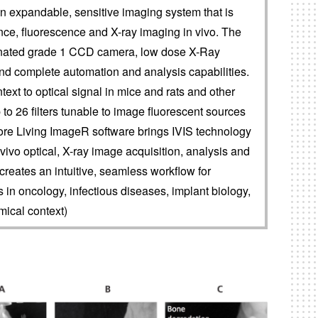
 expandable, sensitive imaging system that is
ce, fluorescence and X-ray imaging in vivo. The
minated grade 1 CCD camera, low dose X-Ray
nd complete automation and analysis capabilities.
xt to optical signal in mice and rats and other
to 26 filters tunable to image fluorescent sources
more Living ImageR software brings IVIS technology
in vivo optical, X-ray image acquisition, analysis and
reates an intuitive, seamless workflow for
ns in oncology, infectious diseases, implant biology,
mical context)