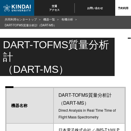
交通
お問い合わせ
予約利用
アクセス
共同利用センタートップ
機器一覧
有機分析
DART-TOFMS質量分析計（DART-MS）
DART-TOFMS質量分析
計
（DART-MS）
DART-TOFMS質量分析計
（DART-MS）
機器名称
Direct Analysis in Real Time Time of
Flight Mass Spectrometry
日本電子株式会社／JMS-T100LP