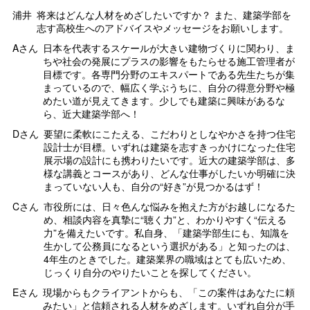
浦井
将来はどんな人材をめざしたいですか？ また、建築学部を
志す高校生へのアドバイスやメッセージをお願いします。
Aさん
日本を代表するスケールが大きい建物づくりに関わり、ま
ちや社会の発展にプラスの影響をもたらせる施工管理者が
目標です。各専門分野のエキスパートである先生たちが集
まっているので、幅広く学ぶうちに、自分の得意分野や極
めたい道が見えてきます。少しでも建築に興味があるな
ら、近大建築学部へ！
Dさん
要望に柔軟にこたえる、こだわりとしなやかさを持つ住宅
設計士が目標。いずれは建築を志すきっかけになった住宅
展示場の設計にも携わりたいです。近大の建築学部は、多
様な講義とコースがあり、どんな仕事がしたいか明確に決
まっていない人も、自分の“好き”が見つかるはず！
Cさん
市役所には、日々色んな悩みを抱えた方がお越しになるた
め、相談内容を真摯に“聴く力”と、わかりやすく“伝える
力”を備えたいです。私自身、「建築学部生にも、知識を
生かして公務員になるという選択がある」と知ったのは、
4年生のときでした。建築業界の職域はとても広いため、
じっくり自分のやりたいことを探してください。
Eさん
現場からもクライアントからも、「この案件はあなたに頼
みたい」と信頼される人材をめざします。いずれ自分が手