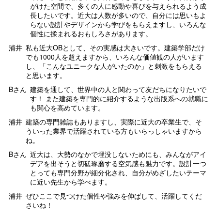
がけた空間で、多くの人に感動や喜びを与えられるよう成
長したいです。近大は人数が多いので、自分には思いもよ
らない設計やデザインから学びをもらえますし、いろんな
個性に揉まれるおもしろさがあります。
浦井
私も近大OBとして、その実感は大きいです。建築学部だけ
でも1000人を超えますから、いろんな価値観の人がいます
し、「こんなユニークな人がいたのか」と刺激をもらえる
と思います。
Bさん
建築を通して、世界中の人と関わって友だちになりたいで
す！ また建築を専門的に紹介するような出版系への就職に
も関心を高めています。
浦井
建築の専門雑誌もありますし、実際に近大の卒業生で、そ
ういった業界で活躍されている方もいらっしゃいますから
ね。
Bさん
近大は、大勢のなかで埋没しないためにも、みんながアイ
デアを出そうと切磋琢磨する空気感も魅力です。設計一つ
とっても専門分野が細分化され、自分がめざしたいテーマ
に近い先生から学べます。
浦井
ぜひここで見つけた個性や強みを伸ばして、活躍してくだ
さいね！