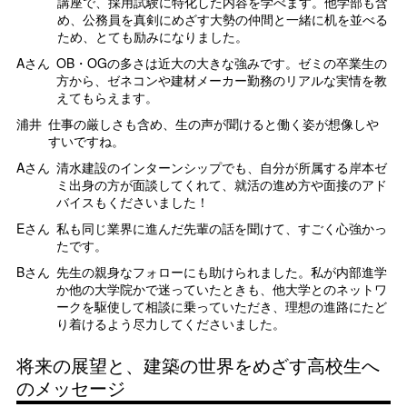
講座で、採用試験に特化した内容を学べます。他学部も含
め、公務員を真剣にめざす大勢の仲間と一緒に机を並べる
ため、とても励みになりました。
Aさん
OB・OGの多さは近大の大きな強みです。ゼミの卒業生の
方から、ゼネコンや建材メーカー勤務のリアルな実情を教
えてもらえます。
浦井
仕事の厳しさも含め、生の声が聞けると働く姿が想像しや
すいですね。
Aさん
清水建設のインターンシップでも、自分が所属する岸本ゼ
ミ出身の方が面談してくれて、就活の進め方や面接のアド
バイスもくださいました！
Eさん
私も同じ業界に進んだ先輩の話を聞けて、すごく心強かっ
たです。
Bさん
先生の親身なフォローにも助けられました。私が内部進学
か他の大学院かで迷っていたときも、他大学とのネットワ
ークを駆使して相談に乗っていただき、理想の進路にたど
り着けるよう尽力してくださいました。
将来の展望と、建築の世界をめざす高校生へ
のメッセージ