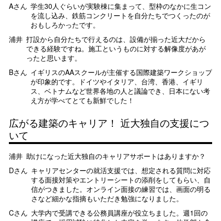
Aさん
学生30人ぐらいが実験棟に集まって、型枠のなかに生コン
を流し込み、鉄筋コンクリートを自分たちでつくったのが
おもしろかったです。
浦井
打設から自分たちで行えるのは、設備が揃った近大だから
できる経験ですね。施工というものに対する解像度があが
ったと思います。
Bさん
イギリスのAAスクールが主催する国際建築ワークショップ
が印象的です。ドイツやイタリア、台湾、香港、イギリ
ス、ベトナムなど世界各地の人と議論でき、日本にない考
え方が学べてとても新鮮でした！
広がる建築のキャリア！ 近大独自の支援につ
いて
浦井
助けになった近大独自のキャリアサポートはありますか？
Dさん
キャリアセンターの就活支援では、想定される質問に対応
する面接対策やエントリーシートの添削をしてもらい、自
信がつきました。オンライン面接の練習では、画面の明る
さなど細かな指摘もいただき勉強になりました。
Cさん
大学内で受講できる公務員講座が役立ちました。週1回の