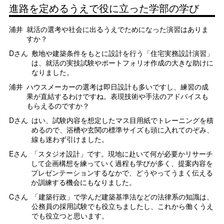
進路を定めるうえで役に立った学部の学び
浦井
就活の選考や社会に出るうえでためになった演習はありま
すか？
Dさん
敷地や建築条件をもとに設計を行う「住宅実務設計演習」
は、就活の実技試験やポートフォリオ作成の大きな助けに
なりました。
浦井
ハウスメーカーの選考は即日設計も多いですし、練習の成
果が直結するわけですね。表現技術や手法のアドバイスも
もらえるのですか？
Dさん
はい、試験内容を想定したマス目用紙でトレーニングを積
めるので、浴槽や玄関の標準サイズも頭に入れてのぞみ、
線も迷わず引けました。
Eさん
「スタジオ設計」です。現地に赴いて何が必要かリサーチ
して企画構想を練っていく過程も学びが多く、提案内容を
プレゼンテーションするなかで、どうやってうまく伝える
か訓練する機会にもなりました。
Cさん
「建築行政」で学んだ建築基準法などの法律系の知識は、
公務員の採用試験でも役立ちましたし、これから働くうえ
でも役立つと思います。