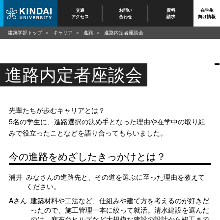
交通
お問い
資料
在学生
アクセス
合わせ
請求
向け情報
建築学部トップ
キャリア
進路
進路内定者座談会
進路内定者座談会
先輩たちが歩むキャリアとは？
5名の学生に、進路選択の決め手となった理由や在学中の取り組
みで役立ったことなどを語り合ってもらいました。
今の進路をめざしたきっかけとは？
浦井
みなさんの進路先と、その道を選ぶに至った理由を教えて
ください。
Aさん
建築材料や工法など、仕組みや建て方を考えるのが好きだ
ったので、施工管理一本に絞って就活。清水建設を選んだ
のは、麻布台ヒルズなど大規模な建設の設計から竣工まで