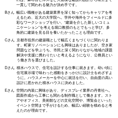
一貫して関われる魅力が決め手です。
Bさん
幅広い職種がある建築業界を深く知ってからキャリアを考
えるため、近大の大学院へ。学外や海外をフィールドに多
彩なワークショップを行い、“建築を介した新しいコミュ
ニケーション”を考える堀口教授のもとでもっと学び、多
角的に建築を見る目を養いたかったことも理由です。
Cさん
京都市役所の建築職として幅広くまちづくりに関わりま
す。町家リノベーションにも興味はありましたが、空き家
問題などを学ぶうち、市民と深く関わりながら地域の課題
解決や支援に携わりたいと考えるようになり、公務員とい
う働き方を選びました。
Dさん
積水ハウスで、住宅を設計する仕事に就きます。幼い頃に
住宅展示場で味わった感動をきっかけに設計士をめざすよ
うに。ハウスメーカーを中心に就活を行い、自由度の高い
設計に惹かれた積水ハウスに決めました。
Eさん
空間の内装に興味があり、ディスプレイ業界の丹青社へ。
図面作成から工事にも関わる制作職として働きます。スト
アやオフィス、美術館などの文化空間や、博覧会といった
イベント空間まで手がけるため、幅広い経験を積めると考
えたのが理由です。