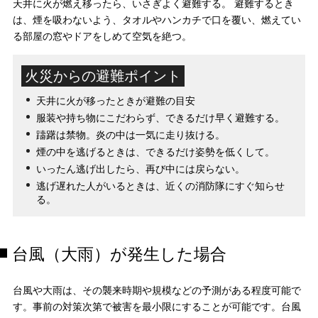
天井に火が燃え移ったら、いさぎよく避難する。 避難するとき
は、煙を吸わないよう、タオルやハンカチで口を覆い、燃えてい
る部屋の窓やドアをしめて空気を絶つ。
火災からの避難ポイント
天井に火が移ったときが避難の目安
服装や持ち物にこだわらず、できるだけ早く避難する。
躊躇は禁物。炎の中は一気に走り抜ける。
煙の中を逃げるときは、できるだけ姿勢を低くして。
いったん逃げ出したら、再び中には戻らない。
逃げ遅れた人がいるときは、近くの消防隊にすぐ知らせ
る。
台風（大雨）が発生した場合
台風や大雨は、その襲来時期や規模などの予測がある程度可能で
す。事前の対策次第で被害を最小限にすることが可能です。台風