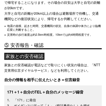
で帰宅することになります。その場合の目安は大学と自宅の距離
が20kmです。
大学と自宅の距離が20km以上の場合は避難場所で待機し、交通
機関などの復旧状況により、帰宅するか判断してください。
地震の規模、起きた時間、交通機関の状況、自身の体調や体力により臨機
応変に判断すること。
災害時の歩行速度は約2.5km/時程度。10kmでは約4時間程度です。
⑤ 安否報告・確認
家族との安否確認
家族との安否確認が電話などで取りにくい状況の場合は、「NTT
災害用伝言ダイヤルサービス」などを利用してください。
自分の情報を相手に伝えたいとき＝伝言録音
171＋1＋自分のTEL＋自分のメッセージ録音
「171」に発信
ガイダンスに従って「１」（暗証番号なし）を押す