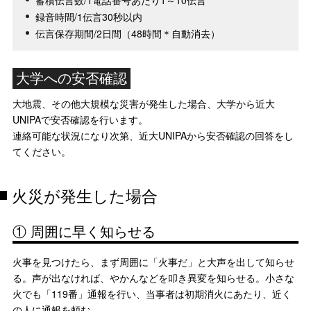
蓄積伝言数/1電話番号あたり1～10伝言
録音時間/1伝言30秒以内
伝言保存期間/2日間（48時間＊自動消去）
大学への安否確認
大地震、その他大規模な災害が発生した場合、大学から近大
UNIPAで安否確認を行います。
連絡可能な状況になり次第、近大UNIPAから安否確認の回答をし
てください。
火災が発生した場合
① 周囲に早く知らせる
火事を見つけたら、まず周囲に「火事だ」と大声を出して知らせ
る。声が出なければ、やかんなどを叩き異変を知らせる。小さな
火でも「119番」通報を行い、当事者は初期消火にあたり、近く
の人に通報を頼む。