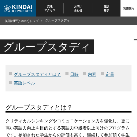
交通
お問い
施設
利用案内
アクセス
合わせ
見学
3
グループスタディ
英語村E
[e-cube]トップ
グループスタディ
グループスタディとは？
日時
内容
定員
英語レベル
グループスタディとは？
クリティカルシンキングやコミュニケーション力を強化し、更に
高い英語力向上を目的とする英語力中級者以上向けのプログラム
です。参加された学生からの評価も高く、継続して参加頂く学生