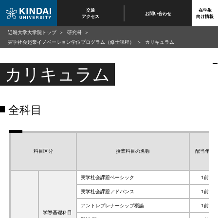
交通
在学生
お問い合わせ
アクセス
向け情報
近畿大学大学院トップ
研究科
実学社会起業イノベーション学位プログラム（修士課程）
カリキュラム
カリキュラム
全科目
科目区分
授業科目の名称
配当年次
実学社会課題ベーシック
1前
実学社会課題アドバンス
1前
アントレプレナーシップ概論
1前
学際基礎科目