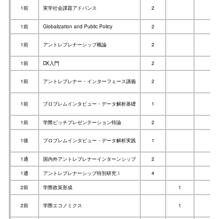
1前
実学社会課題アドバンス
2
1前
Globalization and Public Policy
2
1前
アントレプレナーシップ概論
2
1前
DX入門
2
1前
アントレプレナー・インターフェース講義
2
1前
プロブレムインタビュー・データ解析基礎
1
1前
学際ピッチプレゼンテーション特論
2
1後
プロブレムインタビュー・データ解析実践
1
1通
国内外アントレプレナーインターンシップ
2
1通
アントレプレナーシップ特別研究Ⅰ
4
2前
学際政策形成
1
2前
学際エコノミクス
1