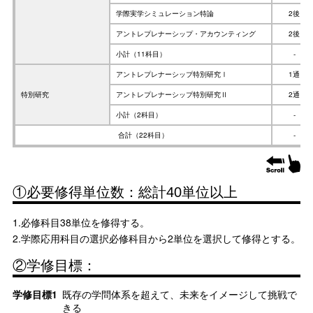
学際実学シミュレーション特論
2後
アントレプレナーシップ・アカウンティング
2後
小計（11科目）
-
アントレプレナーシップ特別研究Ⅰ
1通
特別研究
アントレプレナーシップ特別研究Ⅱ
2通
小計（2科目）
-
合計（22科目）
-
①必要修得単位数：総計40単位以上
1.必修科目38単位を修得する。
2.学際応用科目の選択必修科目から2単位を選択して修得とする。
②学修目標：
学修目標1
既存の学問体系を超えて、未来をイメージして挑戦で
きる