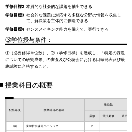
学修目標2
本質的な社会的な課題を抽出できる
学修目標3
社会的な課題に対応する多様な分野の情報を収集し
て、解決策を主体的に創造できる
学修目標4
センスメイキング能力を備えて、実行できる
③学位授与条件：
①（必要修得単位数）、②（学修目標）を達成し、「特定の課題
についての研究成果」の審査及び公聴会における口頭発表及び最
終試験に合格すること。
授業科目の概要
単位数
配当年次
授業科目の名称
必修
選択必修
選択
1前
実学社会課題ベーシック
2