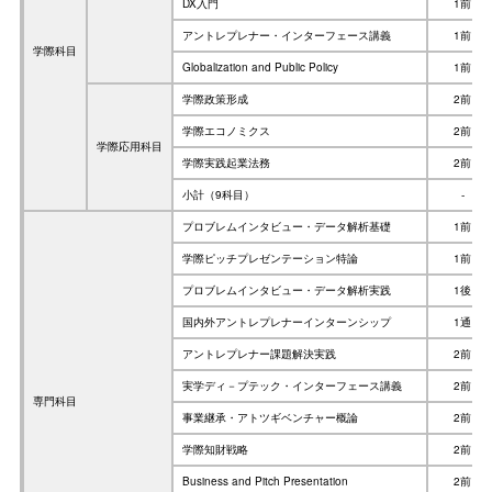
DX入門
1前
アントレプレナー・インターフェース講義
1前
学際科目
Globalization and Public Policy
1前
学際政策形成
2前
学際エコノミクス
2前
学際応用科目
学際実践起業法務
2前
小計（9科目）
-
プロブレムインタビュー・データ解析基礎
1前
学際ピッチプレゼンテーション特論
1前
プロブレムインタビュー・データ解析実践
1後
国内外アントレプレナーインターンシップ
1通
アントレプレナー課題解決実践
2前
実学ディ－プテック・インターフェース講義
2前
専門科目
事業継承・アトツギベンチャー概論
2前
学際知財戦略
2前
Business and Pitch Presentation
2前