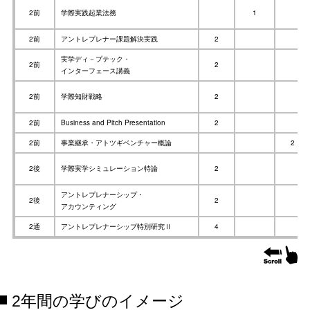
2前
学際実践起業法務
1
2前
アントレプレナー課題解決実践
2
実学ディ－プテック・
2前
2
インターフェース講義
2前
学際知財戦略
2
2前
Business and Pitch Presentation
2
2前
事業継承・アトツギベンチャー概論
2
2後
学際実学シミュレーション特論
2
アントレプレナーシップ・
2後
2
アカウンティング
2通
アントレプレナーシップ特別研究Ⅱ
4
2年間の学びのイメージ