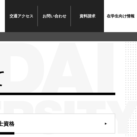
交通
アクセス
お問い
合わせ
資料
請求
在学生
向け情報
て
士資格