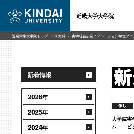
近畿大学大学院
近畿大学大学院トップ
研究科
実学社会起業イノベーション学位プロ
新着情報
2026
年
催し
2025
年
大学院実
2024
ム ビジ
年