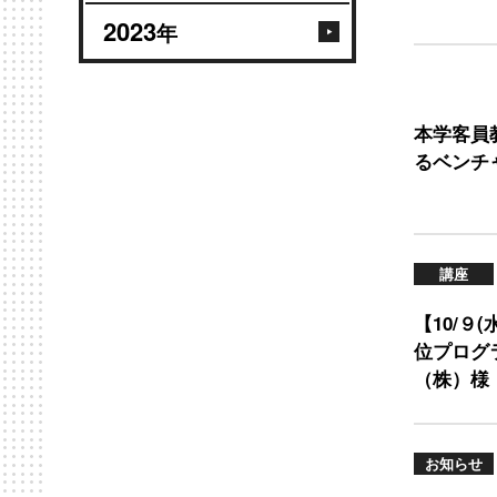
2023
年
本学客員
るベンチ
講座
【10/
位プログ
（株）様
お知らせ