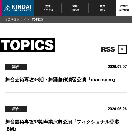
交通
お問い
資料
在学生
アクセス
合わせ
請求
向け情報
文芸学部トップ
TOPICS
舞台
2026.07.07
舞台芸術専攻36期・舞踊創作演習公演『dum spes』
舞台
2026.06.26
舞台芸術専攻35期卒業演劇公演『フィクショナル香港
IBM』