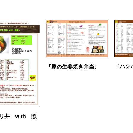
『ハン
『豚の生姜焼き弁当』
リ丼 with 照