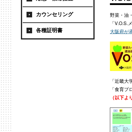
カウンセリング
野菜・油
「V.O.
各種証明書
大阪府が
「近畿大
「食育プロ
（以下よ