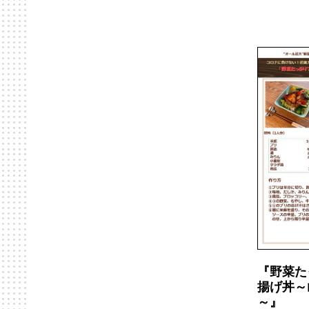
『野菜た
揚げ丼～
～』