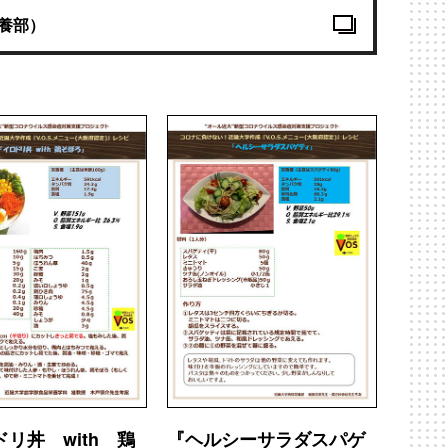
養部）
リ丼 with 鶏
『ヘルシーサラダスパゲ