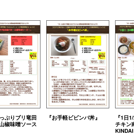
っぷりブリ竜田
『お手軽ビビンバ丼』
『1日1
山椒味噌ソース
チキン南
KINDA