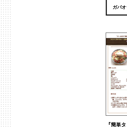
ガパオ
『簡単タ