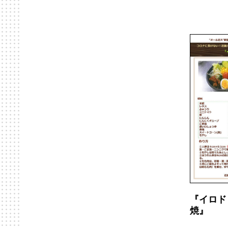
『イロド
焼』