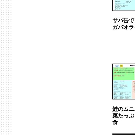
サバ缶で
ガパオラ
鮭のムニ
菜たっぷ
食