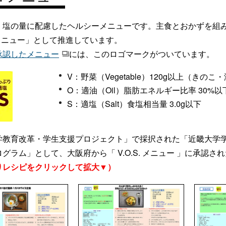
・塩の量に配慮したヘルシーメニューです。主食とおかずを組
S.メニュー」として推進しています。
承認したメニュー
には、このロゴマークがついています。
V：野菜（Vegetable）120g以上（き
O：適油（Oil）脂肪エネルギー比率 30%以
S：適塩（Salt）食塩相当量 3.0g以下
学教育改革・学生支援プロジェクト」で採択された「近畿大学
グラム」として、大阪府から「 V.O.S. メニュー 」に承認
りレシピをクリックして拡大▼）