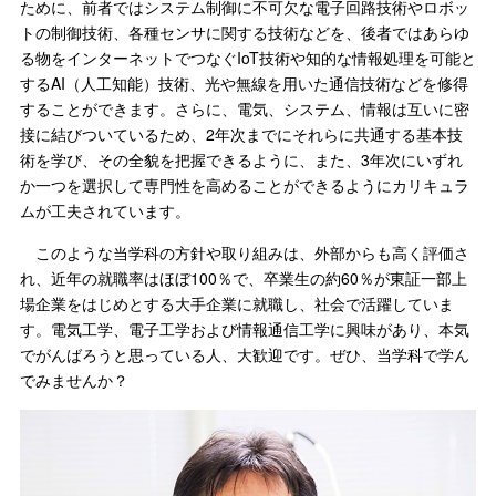
ために、前者ではシステム制御に不可欠な電子回路技術やロボッ
トの制御技術、各種センサに関する技術などを、後者ではあらゆ
る物をインターネットでつなぐIoT技術や知的な情報処理を可能と
するAI（人工知能）技術、光や無線を用いた通信技術などを修得
することができます。さらに、電気、システム、情報は互いに密
接に結びついているため、2年次までにそれらに共通する基本技
術を学び、その全貌を把握できるように、また、3年次にいずれ
か一つを選択して専門性を高めることができるようにカリキュラ
ムが工夫されています。
このような当学科の方針や取り組みは、外部からも高く評価さ
れ、近年の就職率はほぼ100％で、卒業生の約60％が東証一部上
場企業をはじめとする大手企業に就職し、社会で活躍していま
す。電気工学、電子工学および情報通信工学に興味があり、本気
でがんばろうと思っている人、大歓迎です。ぜひ、当学科で学ん
でみませんか？