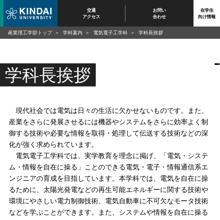
交通
お問い
在学生
アクセス
合わせ
向け情報
産業理工学部トップ
学科案内
電気電子工学科
学科長挨拶
学科長挨拶
現代社会では電気は日々の生活に欠かせないものです。また、
産業をさらに発展させるには機器やシステムをさらに効率よく制
御する技術や必要な情報を取得・処理して伝送する技術などの深
化が強く求められています。
電気電子工学科では、実学教育を理念に掲げ、「電気・システ
ム・情報を自在に操る」ことのできる電気・電子・情報通信系エ
ンジニアの育成を目指しています。本学科では、電気を自在に操
るために、太陽光発電などの再生可能エネルギーに関する技術や
環境にやさしい電力制御技術、電気自動車に不可欠なモータ技術
などを学ぶことができます。また、システムや情報を自在に操る