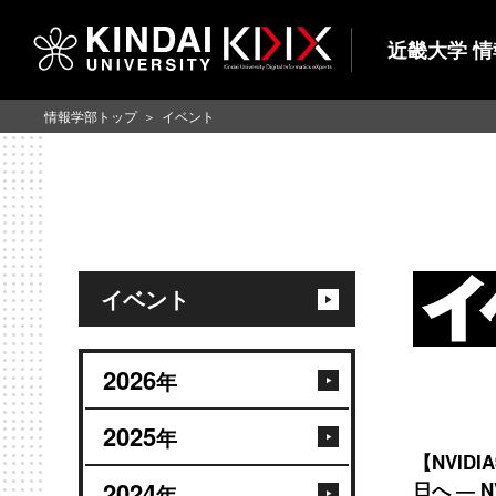
近畿大学 
情報学部トップ
イベント
イベント
2026
年
2025
年
【NVI
2024
日へ ― 
年