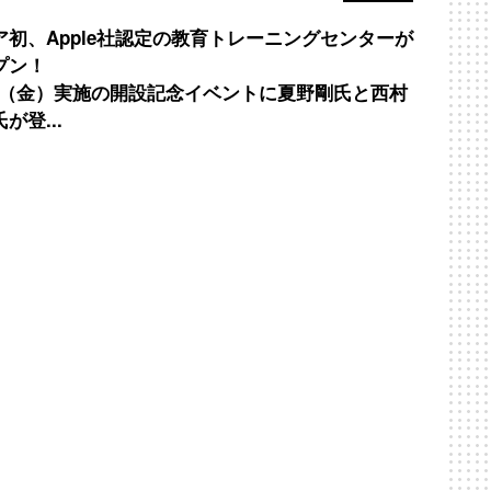
ア初、Apple社認定の教育トレーニングセンターが
プン！
/26（金）実施の開設記念イベントに夏野剛氏と西村
が登...