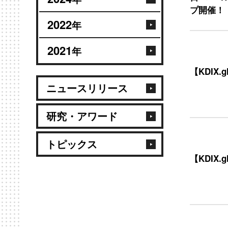
プ開催！
2022
年
2021
年
【KDIX
ニュースリリース
研究・アワード
トピックス
【KDIX.