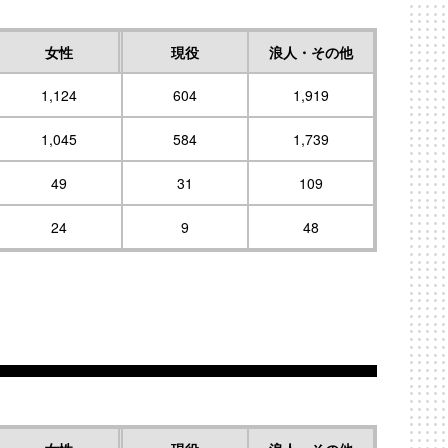
女性
現役
浪人・その他
1,124
604
1,919
1,045
584
1,739
49
31
109
24
9
48