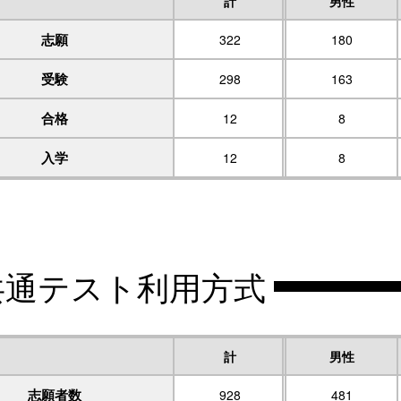
計
男性
志願
322
180
受験
298
163
合格
12
8
入学
12
8
共通テスト利用方式
計
男性
志願者数
928
481