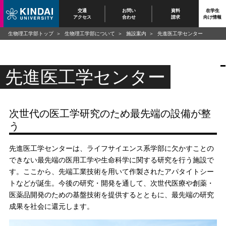
交通
お問い
資料
在学生
アクセス
合わせ
請求
向け情報
生物理工学部トップ
生物理工学部について
施設案内
先進医工学センター
先進医工学センター
次世代の医工学研究のため最先端の設備が整
う
先進医工学センターは、ライフサイエンス系学部に欠かすことの
できない最先端の医用工学や生命科学に関する研究を行う施設で
す。ここから、先端工業技術を用いて作製されたアパタイトシー
トなどが誕生。今後の研究・開発を通して、次世代医療や創薬・
医薬品開発のための基盤技術を提供するとともに、最先端の研究
成果を社会に還元します。