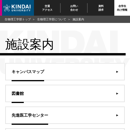
交通
お問い
資料
在学生
アクセス
合わせ
請求
向け情報
生物理工学部トップ
生物理工学部について
施設案内
施設案内
キャンパスマップ
図書館
先進医工学センター