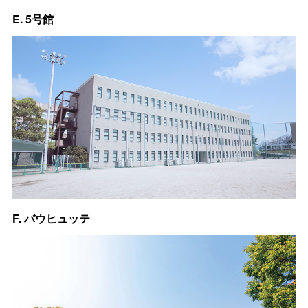
E. 5号館
F. バウヒュッテ