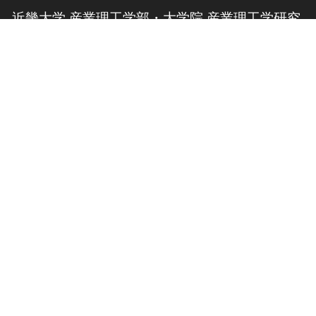
近畿大学 産業理工学部・大学院 産業理工学研究
科
お問い合わせ
このサイトについて
交通アクセス
個人情報の取り扱い
卒業生向け情報
サイトマップ
English