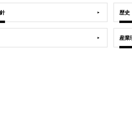
針
歴史
産業