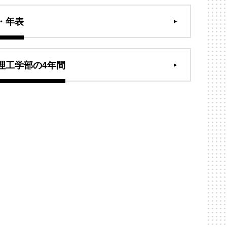
・年表
理工学部の4年間