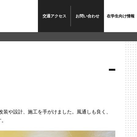
交通
アクセス
お問い
合わせ
在学生
向け情報
学生が改装や設計、施工を手がけました。風通しも良く、
す。