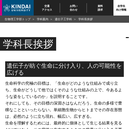
交通
お問い
資料
在学生
アクセス
合わせ
請求
向け情報
生物理工学部トップ
学科案内
遺伝子工学科
学科長挨拶
学科長挨拶
遺伝子が紡ぐ生命に分け入り、人の可能性を
広げる
生命科学の究極の目標は、「生命がどのような仕組みで成り立
ち、生命がどうして他ではくそのような仕組みの上で、今あるよ
うな姿をしているのか」を説明することです。
それにしても、その目標の深淵さはなんだろう。生命の多様で豊
穣なことといったらない。単細胞生物からヒトまでその存在形態
は、必然のように立ち現れ、幅広い。広すぎる。
生命を理解するためには、最終的に個体として生じる結果を見る