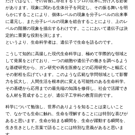
だけではなく、その背後に存在するミクロの世界に分け入る必要
があります。現象に関わる生体分子を同定し、その振る舞いを明
らかにすることにより、個体レベルの現象を分子レベルの出来事
に還元し、また分子レベルの現象を総合することにより、上のレ
ベルの階層の現象を描出するわけです。ここにおいて遺伝子は決
定的に重要な役割を演じます。
というより、生命科学者は、遺伝子で生命を語るのです。
こうして知的に高揚した現代生命科学は、極めて学際的な領域と
して発展をとげており、一つの細胞や遺伝子の働きを調べるよう
な基礎研究から、ガン研究や再生医療などの応用研究へと幅広く
その射程を広げています。このような広範な学問領域として影響
力を拡大し、人間生活を根本的に変える可能性のある生命科学。
その基礎から応用までの最先端の知識を修得し、社会で活躍でき
る人材を育成することが、遺伝子工学科の教育目的です。
科学について勉強し、世界のありようを知ることは楽しいこと
で、なかでも生命に触れ、生命を理解することには特別な喜びが
あると思います。生命が始まる瞬間を、生命が躍動する瞬間を、
生き生きとした言葉で語ることには特別な意義があると思いま
す。