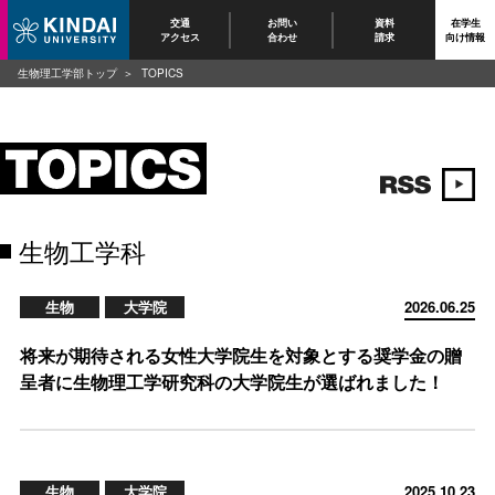
交通
お問い
資料
在学生
アクセス
合わせ
請求
向け情報
生物理工学部トップ
TOPICS
生物工学科
生物
大学院
2026.06.25
将来が期待される女性大学院生を対象とする奨学金の贈
呈者に生物理工学研究科の大学院生が選ばれました！
生物
大学院
2025.10.23