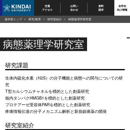
交通
お問い
資料
在学生
アクセス
合わせ
請求
向け情報
薬学部トップ
研究/教育
研究室紹介
病態薬理学研究室
病態薬理学研究室
研究課題
生体内硫化水素（H2S）の分子機能と病態への関与についての研
究
T型カルシウムチャネルを標的とした創薬研究
核内タンパクHMGB1を標的とした創薬研究
プロテアーゼ受容体PARを標的とした創薬研究
疼痛情報伝達の分子メカニズム解析と新規鎮痛薬の開発
研究室紹介