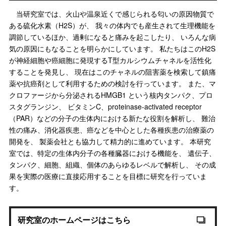
当研究室では、火山や温泉近くで感じられる匂いの原因物質で
ある硫化水素（H2S）が、 我々の体内でも産生されて生理機能を
調節しているほか、過剰になると痛みを起こしたり、 いろんな病
気の原因にもなることを明らかにしています。 私たちはこのH2S
が神経細胞や癌細胞に発現するT型カルシウムチャネルを活性化
することを発見し、 現在はこのチャネルの阻害薬を検索して鎮痛
薬や抗癌剤として利用するための検討を行っています。 また、マ
クロファージから分泌されるHMGB1 という核内タンパク、プロ
スタグランジン、 ビタミンC、proteinase-activated receptor
（PAR）などの分子の生体内における新たな役割を解析し、 難治
性の痛み、消化器疾患、癌などを中心とした各種疾患の治療薬の
開発を、 製薬会社とも協力して精力的に進めています。 本研究
室では、特定の生体内分子の各種臓器における機能を、 遺伝子、
タンパク、細胞、組織、個体のあらゆるレベルで解析し、 その成
果を実際の医療に直接応用することを目標に研究を行っていま
す。
研究室のホームページはこちら