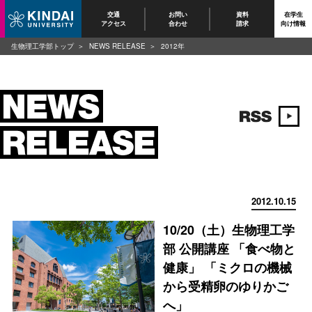
交通
お問い
資料
在学生
アクセス
合わせ
請求
向け情報
生物理工学部トップ
NEWS RELEASE
2012年
2012.10.15
10/20（土）生物理工学
部 公開講座 「食べ物と
健康」 「ミクロの機械
から受精卵のゆりかご
へ」