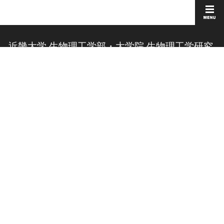
近畿大学 生物理工学部・大学院 生物理工学研究
科
お問い合わせ
このサイトについて
交通アクセス
個人情報の取り扱い