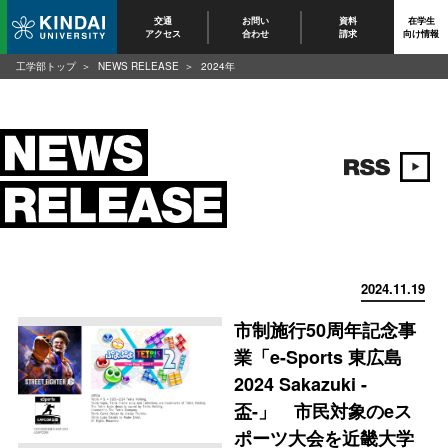
交通
お問い
資料
在学生
アクセス
合わせ
請求
向け情報
工学部トップ
NEWS RELEASE
2024年
2024.11.19
市制施行50周年記念事
業「e-Sports 東広島
2024 Sakazuki -
盃-」 市民対象のeス
ポーツ大会を近畿大学