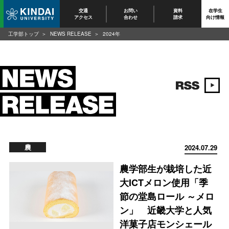
交通
お問い
資料
在学生
アクセス
合わせ
請求
向け情報
工学部トップ
NEWS RELEASE
2024年
農
2024.07.29
農学部生が栽培した近
大ICTメロン使用「季
節の堂島ロール ～メロ
ン」 近畿大学と人気
洋菓子店モンシェール