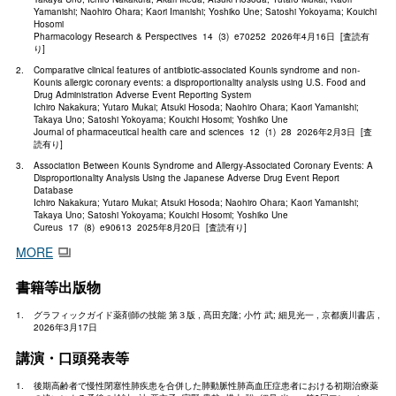
Yamanishi; Naohiro Ohara; Kaori Imanishi; Yoshiko Une; Satoshi Yokoyama; Kouichi
Hosomi
Pharmacology Research & Perspectives 14 (3) e70252 2026年4月16日 [査読有
り]
Comparative clinical features of antibiotic-associated Kounis syndrome and non-
Kounis allergic coronary events: a disproportionality analysis using U.S. Food and
Drug Administration Adverse Event Reporting System
Ichiro Nakakura; Yutaro Mukai; Atsuki Hosoda; Naohiro Ohara; Kaori Yamanishi;
Takaya Uno; Satoshi Yokoyama; Kouichi Hosomi; Yoshiko Une
Journal of pharmaceutical health care and sciences 12 (1) 28 2026年2月3日 [査
読有り]
Association Between Kounis Syndrome and Allergy-Associated Coronary Events: A
Disproportionality Analysis Using the Japanese Adverse Drug Event Report
Database
Ichiro Nakakura; Yutaro Mukai; Atsuki Hosoda; Naohiro Ohara; Kaori Yamanishi;
Takaya Uno; Satoshi Yokoyama; Kouichi Hosomi; Yoshiko Une
Cureus 17 (8) e90613 2025年8月20日 [査読有り]
MORE
書籍等出版物
グラフィックガイド薬剤師の技能 第３版 , 髙田充隆; 小竹 武; 細見光一 , 京都廣川書店 ,
2026年3月17日
講演・口頭発表等
後期高齢者で慢性閉塞性肺疾患を合併した肺動脈性肺高血圧症患者における初期治療薬