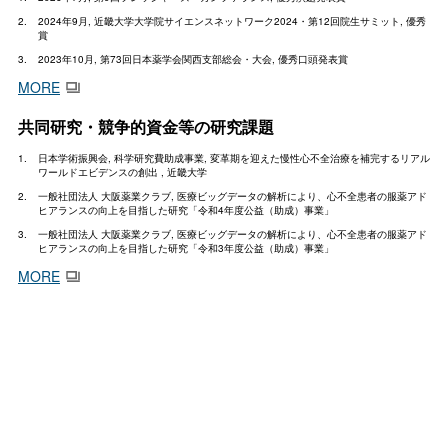
2024年9月, 近畿大学大学院サイエンスネットワーク2024・第12回院生サミット, 優秀
賞
2023年10月, 第73回日本薬学会関西支部総会・大会, 優秀口頭発表賞
MORE
共同研究・競争的資金等の研究課題
日本学術振興会, 科学研究費助成事業, 変革期を迎えた慢性心不全治療を補完するリアル
ワールドエビデンスの創出 , 近畿大学
一般社団法人 大阪薬業クラブ, 医療ビッグデータの解析により、心不全患者の服薬アド
ヒアランスの向上を目指した研究「令和4年度公益（助成）事業」
一般社団法人 大阪薬業クラブ, 医療ビッグデータの解析により、心不全患者の服薬アド
ヒアランスの向上を目指した研究「令和3年度公益（助成）事業」
MORE