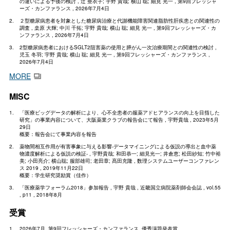
の違いによる予後の検討 , 辻 亜衣子; 宇野 貴哉; 横山 聡; 細見 光一 , 第9回フレッシャ
ーズ・カンファランス , 2026年7月4日
２型糖尿病患者を対象とした糖尿病治療と代謝機能障害関連脂肪性肝疾患との関連性の
調査 , 桒原 大輝; 中川 千拓; 宇野 貴哉; 横山 聡; 細見 光一 , 第9回フレッシャーズ・カ
ンファランス , 2026年7月4日
2型糖尿病患者におけるSGLT2阻害薬の使用と膵がん一次治療期間との関連性の検討 ,
児玉 冬羽; 宇野 貴哉; 横山 聡; 細見 光一 , 第9回フレッシャーズ・カンファランス ,
2026年7月4日
MORE
MISC
「医療ビッグデータの解析により、心不全患者の服薬アドヒアランスの向上を目指した
研究」の事業内容について、大阪薬業クラブの報告会にて報告 , 宇野貴哉 , 2023年5月
29日
概要：報告会にて事業内容を報告
薬物間相互作用が有害事象に与える影響-データマイニングによる仮説の導出と血中薬
物濃度解析による仮説の検証- , 宇野貴哉; 和田恭一; 細見光一; 井倉恵; 松田紗知; 竹中裕
美; 小田亮介; 横山聡; 服部雄司; 老田章; 髙田充隆 , 数理システムユーザーコンファレン
ス 2019 , 2019年11月22日
概要：学生研究奨励賞（佳作）
「医療薬学フォーラム2018」参加報告 , 宇野 貴哉 , 近畿国立病院薬剤師会会誌 , vol.55
, p11 , 2018年8月
受賞
2026年7月, 第9回フレッシャーズ・カンファランス, 優秀演題発表賞