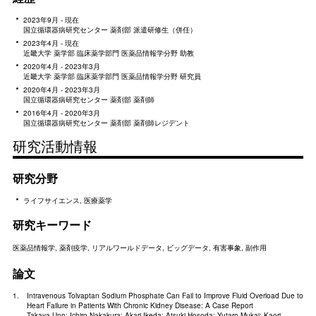
2023年9月 - 現在
国立循環器病研究センター 薬剤部 派遣研修生（併任）
2023年4月 - 現在
近畿大学 薬学部 臨床薬学部門 医薬品情報学分野 助教
2020年4月 - 2023年3月
近畿大学 薬学部 臨床薬学部門 医薬品情報学分野 研究員
2020年4月 - 2023年3月
国立循環器病研究センター 薬剤部 薬剤師
2016年4月 - 2020年3月
国立循環器病研究センター 薬剤部 薬剤師レジデント
研究活動情報
研究分野
ライフサイエンス, 医療薬学
研究キーワード
医薬品情報学, 薬剤疫学, リアルワールドデータ, ビッグデータ, 有害事象, 副作用
論文
Intravenous Tolvaptan Sodium Phosphate Can Fail to Improve Fluid Overload Due to
Heart Failure in Patients With Chronic Kidney Disease: A Case Report
Takaya Uno; Ichiro Nakakura; Akari Ikeda; Atsuki Hosoda; Yutaro Mukai; Kaori